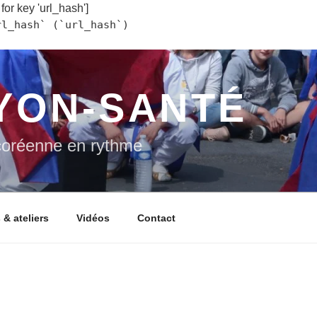
 for key 'url_hash']
rl_hash` (`url_hash`)
YON-SANTÉ
oréenne en rythme
 & ateliers
Vidéos
Contact