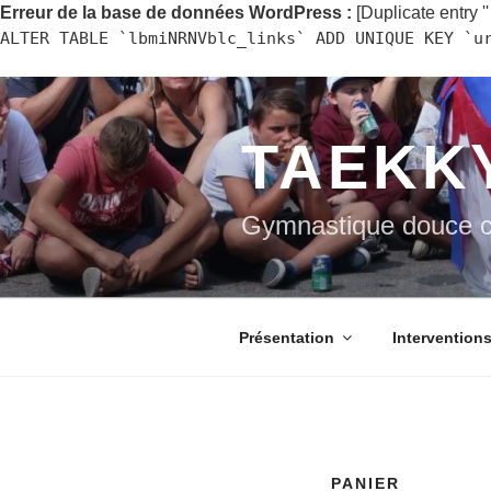
Erreur de la base de données WordPress :
[Duplicate entry ''
ALTER TABLE `lbmiNRNVblc_links` ADD UNIQUE KEY `u
Aller
au
contenu
TAEKK
principal
Gymnastique douce c
Présentation
Interventions
PANIER